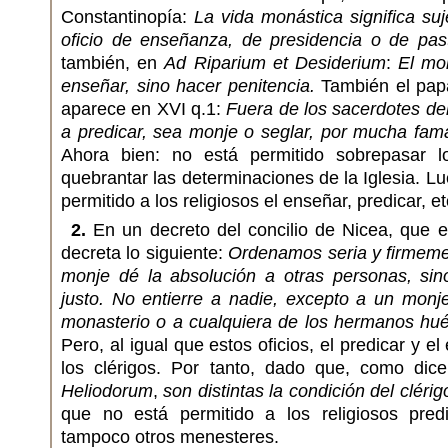
Constantinopía:
La vida monástica significa suj
oficio de enseñanza, de presidencia o de past
también, en
Ad Riparium et Desiderium
:
El mo
enseñar, sino hacer penitencia.
También el pap
aparece en XVI q.1:
Fuera de los sacerdotes del
a predicar, sea monje o seglar, por mucha fam
Ahora bien: no está permitido sobrepasar lo
quebrantar las determinaciones de la Iglesia. L
permitido a los religiosos el enseñar, predicar, et
2.
En un decreto del concilio de Nicea, que 
decreta lo siguiente:
Ordenamos seria y firmeme
monje dé la absolución a otras personas, si
justo. No entierre a nadie, excepto a un monj
monasterio o a cualquiera de los hermanos hué
Pero, al igual que estos oficios, el predicar y e
los clérigos. Por tanto, dado que, como d
Heliodorum
,
son distintas la condición del clérig
que no está permitido a los religiosos pred
tampoco otros menesteres.