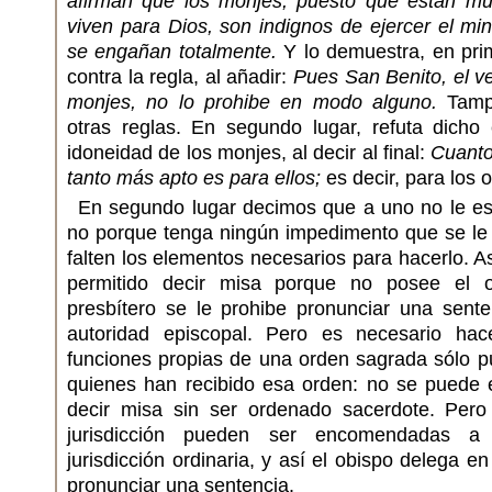
afirman que los monjes, puesto que están mu
viven para Dios, son indignos de ejercer el min
se engañan totalmente.
Y lo demuestra, en pri
contra la regla, al añadir:
Pues San Benito, el v
monjes, no lo prohibe en modo alguno.
Tampo
otras reglas. En segundo lugar, refuta dicho
idoneidad de los monjes, al decir al final:
Cuanto
tanto más apto es para ellos;
es decir, para los o
En segundo lugar decimos que a uno no le est
no porque tenga ningún impedimento que se le 
falten los elementos necesarios para hacerlo. As
permitido decir misa porque no posee el o
presbítero se le prohibe pronunciar una sent
autoridad episcopal. Pero es necesario hace
funciones propias de una orden sagrada sólo
quienes han recibido esa orden: no se puede
decir misa sin ser ordenado sacerdote. Per
jurisdicción pueden ser encomendadas a
jurisdicción ordinaria, y así el obispo delega e
pronunciar una sentencia.