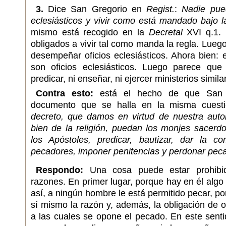
3.
Dice San Gregorio en
Regist.
:
Nadie pue
eclesiásticos y vivir como está mandado bajo l
mismo está recogido en la
Decretal
XVI q.1. 
obligados a vivir tal como manda la regla. Lue
desempeñar oficios eclesiásticos. Ahora bien: e
son oficios eclesiásticos. Luego parece que
predicar, ni enseñar, ni ejercer ministerios simila
Contra esto:
está el hecho de que San 
documento que se halla en la misma cuest
decreto, que damos en virtud de nuestra autor
bien de la religión, puedan los monjes sacerd
los Apóstoles, predicar, bautizar, dar la c
pecadores, imponer penitencias y perdonar pec
Respondo:
Una cosa puede estar prohibi
razones. En primer lugar, porque hay en él algo 
así, a ningún hombre le está permitido pecar, p
sí mismo la razón y, además, la obligación de o
a las cuales se opone el pecado. En este senti