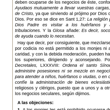
deben ocuparse de los negocios de éste, confo
Ayudaos mutuamente a llevar vuestras cargas, 
de Cristo,
ya que sirviendo al prójimo por Dios
Dios. Por eso se dice en Sant 1,27:
La religión
Dios Padre es visitar a los huérfanos y
tribulaciones.
Y la
Glosa
añade:
Es decir, soc
de ayuda cuando lo necesitan.
Hay que decir, por consiguiente, que mezclars
por codicia no está permitido a los monjes ni a
caridad, y con la debida moderación, pueden ha
los superiores, dirigiendo y aconsejando. P
Decretales,
LXXXVIII:
Ordena el santo Síno
administre posesiones ni se mezcle en negoci
para atender a niños, huérfanos o viudas, o en 
confíe la administración de bienes eclesiásti
religiosos y clérigos, puesto que a unos y a ot
los negocios seculares, según dijimos.
A las objeciones:
1.
A los monjes les está prohibido ocuparse d