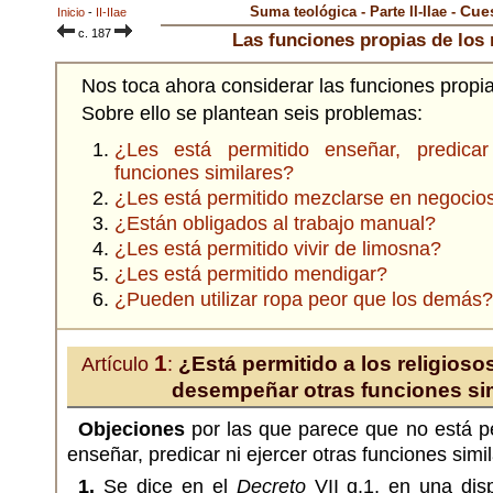
Cues
Suma teológica - Parte II-IIae -
Inicio
-
II-IIae
c. 187
Las funciones propias de los 
Nos toca ahora considerar las funciones propias
Sobre ello se plantean seis problemas:
¿Les está permitido enseñar, predica
funciones similares?
¿Les está permitido mezclarse en negocio
¿Están obligados al trabajo manual?
¿Les está permitido vivir de limosna?
¿Les está permitido mendigar?
¿Pueden utilizar ropa peor que los demás?
1
¿Está permitido a los religioso
Artículo
:
desempeñar otras funciones si
Objeciones
por las que parece que no está per
enseñar, predicar ni ejercer otras funciones simi
1.
Se dice en el
Decreto
VII q.1, en una disp