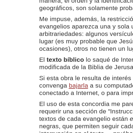
manera, el orden y la identificaci
geográficos, son solamente prob
Me impuse, además, la restricció
evangelios aparezca una y sola 
arbitrariedades: algunos versícu
lugar (es muy probable que Jesús
ocasiones), otros no tienen un l
El
texto bíblico
lo saqué de Inte
modificada de la Biblia de Jerus
Si esta obra le resulta de interé
convenga
bajarla
a su computador
conectado a Internet, o para impr
El uso de esta concordia me pa
requerir una sección de "Instruc
textos de cada evangelio están
negras, que permiten seguir ca