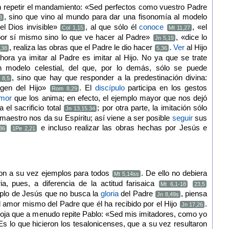
 repetir el mandamiento: «Sed perfectos como vuestro Padre
, sino que vino al mundo para dar una fisonomía al modelo
8
l Dios invisible»
, al que sólo él
conoce
, «el
Col 1,15
Mt 11,27
or sí mismo sino lo que ve hacer al Padre»
, «dice lo
Jn 5,19
, realiza las obras que el Padre le dio hacer
.
Ver
al Hijo
,38
5,36
ahora ya imitar al Padre es imitar al Hijo. No ya que se trate
n modelo celestial, del que, por lo demás, sólo se puede
, sino que hay que responder a la predestinación divina:
 8,5
agen del Hijo»
. El
discípulo
participa en los gestos
Rom 8,29
mor
que los anima; en efecto, el ejemplo mayor que nos dejó
 el sacrificio total
; por otra parte, la imitación sólo
Jn 13,15.34
 maestro nos da su Espíritu; así viene a ser posible
seguir
sus
e incluso realizar las obras hechas por Jesús e
36
1Pe 2,21
son a su vez ejemplos para todos
. De ello no debiera
Mt 5,14ss
a, pues, a diferencia de la actitud farisaica
Mt 6,1-18
23,5
emplo de Jesús que no busca la
gloria
del Padre
, piensa
Jn 8,49s
 amor mismo del Padre que él ha recibido por el Hijo
.
Jn 17,26
doja que a menudo repite Pablo: «Sed mis imitadores, como yo
 Es lo que hicieron los tesalonicenses, que a su vez resultaron