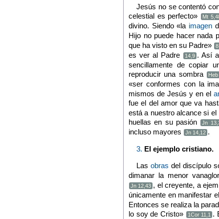
Jesús no se contentó con
celestial es perfecto»
Mt 5,4
divino. Siendo «la
imagen
de
Hijo no puede hacer nada p
que ha visto en su Padre»
8
es ver al Padre
. Así 
14,9
sencillamente de copiar u
reproducir una sombra
Heb
«ser conformes con la im
mismos de Jesús y en el
a
fue el del amor que va hasta
está a nuestro alcance si el
huellas en su pasión
Jn 13,
incluso mayores
.
Jn 14,12
3.
El ejemplo cristiano.
Las
obras
del discípulo 
dimanar la menor vanaglori
, el creyente, a ej
Jn 12,43
únicamente en manifestar el
Entonces se realiza la para
lo soy de Cristo»
.
1Cor 11,1