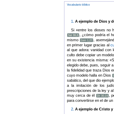
Vocabulario bíblico
1.
A ejemplo de Dios y d
Si «entre los dioses no
, ¿cómo podría el h
Sal 86,8
mismo
, asemejánd
Gen 1,27
en primer lugar gracias al
cu
al que adora: vanidad con 
culto debe copiar un model
en su existencia misma: «
elegido debe, pues, seguir
la fidelidad que traza Dios
cuyo modelo halla en Dios
sabático, del que dio ejemp
a la imitación de los jud
prescripciones de la ley y a
muy cerca de él
, 
Dt 30,14
para convertirse en el de un 
2.
A ejemplo de Cristo y