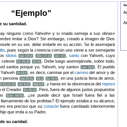
Vo
“Ejemplo”
Ar
Ar
e su santidad.
 hay ninguno como Yahveh» y si «nada semeja a sus obras»
ombre imitar a Dios? Sin embargo, creado a imagen de Dios
osele en su ser, debe imitarle en su acción. Se le asemejará
lto
, pues según la creencia común uno viene a ser semejante
los
ídolos
,
santo
con Yahveh, cuyo
Sal 115,8
2Re 17,15
Jer 2,5
o celeste
. Debe luego asemejársele, sobre todo,
Ex 25,40
26,30
Sed santos porque yo, Yahveh, soy santo»
. El pueblo
Lev 19,2
 a Yahveh
, es decir, caminar por el
camino
del amor y de
Dt 13,5
 en persona
, en una justicia llena de amor,
Sal 25,9s
26,3
Ex 34,6
, y hasta en la observancia del
reposo
Dt 15,12-15
Jer 9,23
Miq 6,8
lo el Creador
. Pero, fuera de algunos justos propuestos
Ex 20,11
íos
, ¿se puede decir que Israel fuera fiel a las
Eclo 44-50
l llamamiento de los profetas? El ejemplo estaba a su alcance,
pero era preciso que su
corazón
fuera cambiado interiormente
hijo que imita a su Padre.
 de su caridad.