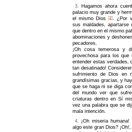
Hagamos ahora cuent
3.
palacio muy grande y herm
el mismo Dios
[
2
]
. ¿Por 
sus maldades, apartarse d
que dentro en el mismo pal
abominaciones y deshones
pecadores.
¡Oh cosa temerosa y d
provechosa para los que
entender estas verdades, q
tan desatinado! Considere
sufrimiento de Dios en n
grandísimas gracias, y ha
que se haga ni se diga co
del mundo ver que sufre
criaturas dentro en Sí m
vez una palabra que se di
mala intención.
¡Oh miseria humana! ¿
4.
algo este gran Dios? ¡Oh!