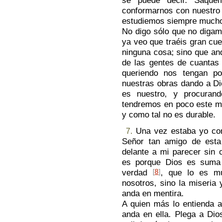
se puede decir. Saque
conformarnos con nuestro 
estudiemos siempre mucho
No digo sólo que no digamo
ya veo que traéis gran cue
ninguna cosa; sino que a
de las gentes de cuantas
queriendo nos tengan p
nuestras obras dando a Di
es nuestro, y procuran
tendremos en poco este mu
y como tal no es durable.
Una vez estaba yo con
7.
Señor tan amigo de esta
delante ­a mi parecer sin 
es porque Dios es suma 
verdad
[
8
]
, que lo es m
nosotros, sino la miseria 
anda en mentira.
A quien más lo entienda 
anda en ella. Plega a Di