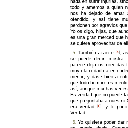
nada en sufrir injurias, s
todo y amemos a quien no
nos ha dejado de amar 
ofendido, y así tiene m
perdonen por agravios que
Yo os digo, hijas, que aun
es una gran merced que ha
se quiere aprovechar de el
También acaece
[
4
]
, a
5.
se puede decir, mostrar
parece deja oscurecidas t
muy claro dado a entende
mentir; y dase bien a ent
que todo hombre es menti
así, aunque muchas veces
Es verdad que no puede fa
que preguntaba a nuestro 
era verdad
[
6
]
, y lo poc
Verdad.
Yo quisiera poder dar 
6.