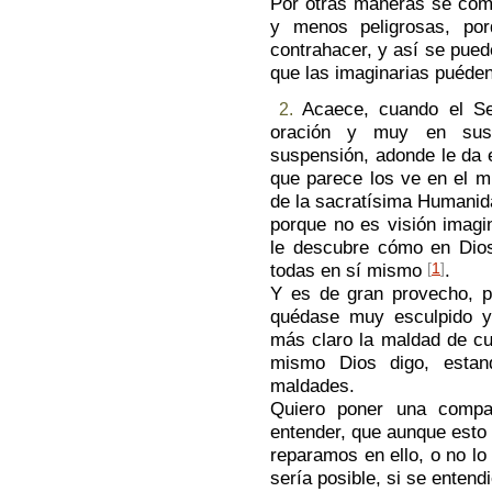
Por otras maneras se com
y menos peligrosas, po
contrahacer, y así se pued
que las imaginarias puéde
Acaece, cuando el Se
2.
oración y muy en sus 
suspensión, adonde le da 
que parece los ve en el m
de la sacratísima Humanida
porque no es visión imagin
le descubre cómo en Dios
todas en sí mismo
[
1
]
.
Y es de gran provecho, 
quédase muy esculpido y
más claro la maldad de c
mismo Dios ­digo, esta
maldades.
Quiero poner una compar
entender, que aunque esto
reparamos en ello, o no l
sería posible, si se entend