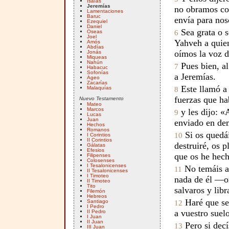
Isaías
Jeremías
no obramos co
Lamentaciones
Baruc
envía para nos
Ezequiel
Daniel
Sea grata o s
Oseas
6
Joel
Yahveh a quie
Amós
Abdías
oímos la voz 
Jonás
Miqueas
Nahún
Pues bien, al
7
Habacuc
Sofonías
a Jeremías.
Ageo
Zacarías
Este llamó a 
Malaquías
8
fuerzas que ha
Nuevo Testamento
Mateo
Marcos
y les dijo: «
9
Lucas
Juan
enviado en de
Hechos
Romanos
Si os quedáis
10
I Corintios
II Corintios
destruiré, os 
Gálatas
Efesios
que os he hech
Filipenses
Colosenses
I Tesalonicenses
No temáis al
11
II Tesalonicenses
I Timoteo
nada de él —o
II Timoteo
Tito
salvaros y lib
Filemón
Hebreos
Haré que se 
Santiago
12
I Pedro
a vuestro suelo
II Pedro
I Juan
II Juan
Pero si decí
13
III Juan