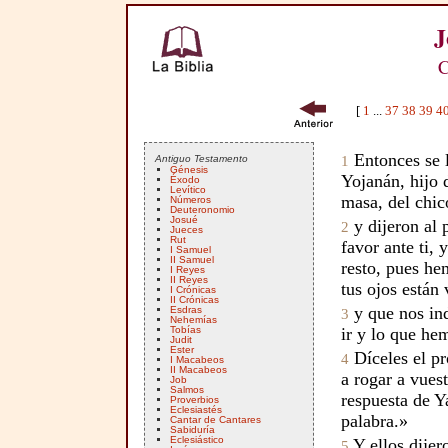
J
C
[
1
...
37
38
39
4
Entonces se l
Antiguo Testamento
1
Génesis
Yojanán, hijo 
Éxodo
Levítico
masa, del chic
Números
Deuteronomio
Josué
y dijeron al 
2
Jueces
Rut
favor ante ti,
I Samuel
II Samuel
resto, pues h
I Reyes
II Reyes
tus ojos están
I Crónicas
II Crónicas
y que nos in
Esdras
3
Nehemías
Tobías
ir y lo que he
Judit
Ester
Díceles el p
4
I Macabeos
II Macabeos
a rogar a vues
Job
Salmos
respuesta de Y
Proverbios
Eclesiastés
palabra.»
Cantar de Cantares
Sabiduría
Eclesiástico
Y ellos dijer
5