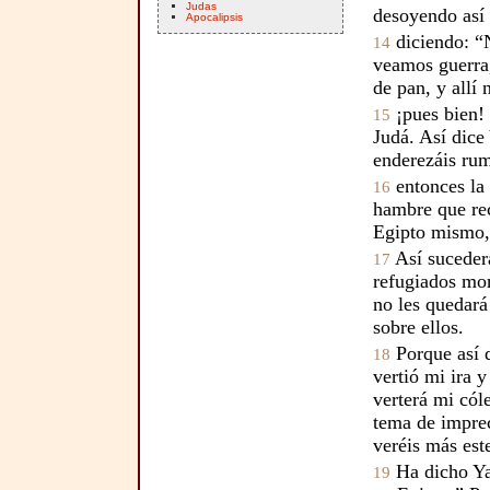
Judas
desoyendo así 
Apocalipsis
diciendo: “N
14
veamos guerra
de pan, y allí
¡pues bien! 
15
Judá. Así dice
enderezáis rum
entonces la 
16
hambre que rece
Egipto mismo,
Así suceder
17
refugiados mor
no les quedará
sobre ellos.
Porque así d
18
vertió mi ira y
verterá mi cól
tema de impre
veréis más este
Ha dicho Yah
19