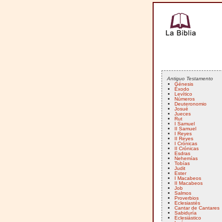
Antiguo Testamento
Génesis
Éxodo
Levítico
Números
Deuteronomio
Josué
Jueces
Rut
I Samuel
II Samuel
I Reyes
II Reyes
I Crónicas
II Crónicas
Esdras
Nehemías
Tobías
Judit
Ester
I Macabeos
II Macabeos
Job
Salmos
Proverbios
Eclesiastés
Cantar de Cantares
Sabiduría
Eclesiástico