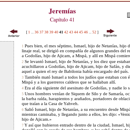
Jeremías
Capítulo 41
[
1
...
36
37
38
39
40
41
42
43
44
45
46
...
52
]
Pues bien, el mes séptimo, Ismael, hijo de Netanías, hijo 
1
linaje real, se dirigió en compañía de algunos grandes del 
a Godolías, hijo de Ajicam, a Mispá, y allí en Mispá comier
Se levantó Ismael, hijo de Netanías, y los diez que estaban
2
acuchillaron a Godolías, hijo de Ajicam, hijo de Safán, y d
aquel a quien el rey de Babilonia había encargado del país.
También mató Ismael a todos los judíos que estaban con é
3
Mispá y a los guerreros caldeos que se hallaban allí.
Era al día siguiente del asesinato de Godolías, y nadie lo s
4
Unos hombres venían de Siquem de Silo y de Samaría, och
5
la barba raída, harapientos y arañados, portadores de oblac
que traían a la Casa de Yahveh.
Salió Ismael, hijo de Netanías, a su encuentro desde Mispá
6
mientras caminaba, y llegando junto a ellos, les dijo: «Ven
hijo de Ajicam.»
Y así que hubieron entrado dentro de la ciudad, Ismael, hi
7