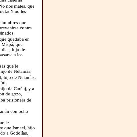
una cisterna.
«No nos mates, que
iel.» Y no les
os hombres que
 prevenirse contra
sinados.
o que quedaba en
n Mispá, que
lías, hijo de
asarse a los
zas que le
ijo de Netanías.
 hijo de Netanías,
aón.
ijo de Caréaj, y a
ron de gozo,
ba prisionera de
ojanán con ocho
ue le
e que Ismael, hijo
ado a Godolías,