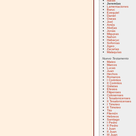
Isaías
Jeremías
Lamentaciones
Baruc
Ezequiel
Daniel
Oseas
Joel
Amós
Abdías
Jonás
Miqueas
Nahún
Habacuc
Sofonías
Ageo
Zacarías
Malaquías
Nuevo Testamento
Mateo
Marcos
Lucas
Juan
Hechos
Romanos
I Corintios
II Corintios
Gálatas
Efesios
Filipenses
Colosenses
I Tesalonicenses
II Tesalonicenses
I Timoteo
II Timoteo
Tito
Filemón
Hebreos
Santiago
I Pedro
II Pedro
I Juan
II Juan
III Juan