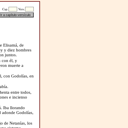
Cap.
Vers.
de Elisamá, de
rey y diez hombres
on juntos.
 con él, y
ieron muerte a
l, con Godolías, en
abía.
enta entre todos,
iones e incienso
. Iba llorando
id adonde Godolías,
jo de Netanías, los