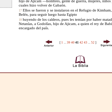
hijo de Ajicam —hombres, gente de guerra, mujeres, niños
cuales hizo volver de Gabaón.
Ellos se fueron y se instalaron en el Refugio de Kimham, 
17
Belén, para seguir luego hasta Egipto
huyendo de los caldeos, pues les temían por haber matad
18
Netanías, a Godolías, hijo de Ajicam, a quien el rey de Bab
encargado del país.
[
1
...
39
40
41
42
43
...
52
]