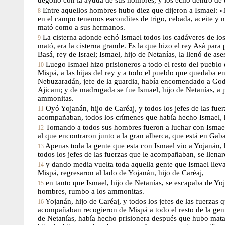
degolló con la ayuda de sus hombres, y los echó dentro de 
Entre aquellos hombres hubo diez que dijeron a Ismael: 
8
en el campo tenemos escondites de trigo, cebada, aceite y m
mató como a sus hermanos.
La cisterna adonde echó Ismael todos los cadáveres de l
9
mató, era la cisterna grande. Es la que hizo el rey Asá para
Basá, rey de Israel; Ismael, hijo de Netanías, la llenó de ase
Luego Ismael hizo prisioneros a todo el resto del puebl
10
Mispá, a las hijas del rey y a todo el pueblo que quedaba e
Nebuzaradán, jefe de la guardia, había encomendado a Godo
Ajicam; y de madrugada se fue Ismael, hijo de Netanías, a p
ammonitas.
Oyó Yojanán, hijo de Caréaj, y todos los jefes de las fuer
11
acompañaban, todos los crímenes que había hecho Ismael, h
Tomando a todos sus hombres fueron a luchar con Ismael,
12
al que encontraron junto a la gran alberca, que está en Gab
Apenas toda la gente que esta con Ismael vio a Yojanán, h
13
todos los jefes de las fuerzas que le acompañaban, se llena
y dando media vuelta toda aquella gente que Ismael lleva
14
Mispá, regresaron al lado de Yojanán, hijo de Caréaj,
en tanto que Ismael, hijo de Netanías, se escapaba de Y
15
hombres, rumbo a los ammonitas.
Yojanán, hijo de Caréaj, y todos los jefes de las fuerzas q
16
acompañaban recogieron de Mispá a todo el resto de la gent
de Netanías, había hecho prisionera después que hubo mat