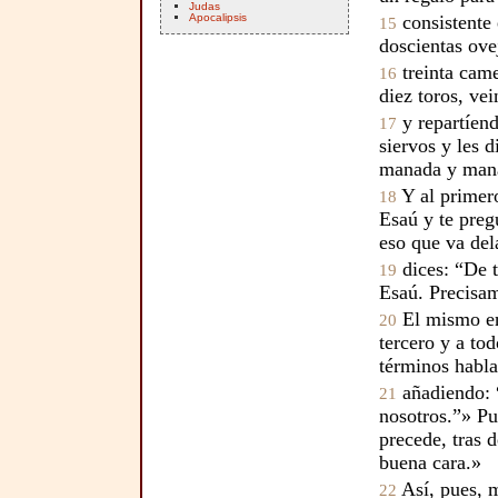
Judas
Apocalipsis
consistente 
15
doscientas ove
treinta came
16
diez toros, ve
y repartíend
17
siervos y les 
manada y man
Y al primer
18
Esaú y te preg
eso que va dela
dices: “De t
19
Esaú. Precisam
El mismo en
20
tercero y a to
términos habla
añadiendo: “
21
nosotros.”» Pu
precede, tras 
buena cara.»
Así, pues, m
22