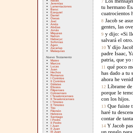
Los mensajer
Isaías
7
Jeremías
tu hermano Esa
Lamentaciones
Baruc
cuatrocientos
Ezequiel
Daniel
Oseas
Jacob se asus
8
Joel
Amós
gentes, las ov
Abdías
Jonás
y dijo: «Si l
Miqueas
9
Nahún
salvará el otro
Habacuc
Sofonías
Ageo
Y dijo Jaco
10
Zacarías
Malaquías
padre Isaac, Ya
Nuevo Testamento
patria, que yo
Mateo
Marcos
qué poco mer
Lucas
11
Juan
has dado a tu 
Hechos
Romanos
ahora he veni
I Corintios
II Corintios
Gálatas
Líbrame de 
12
Efesios
Filipenses
porque le temo
Colosenses
I Tesalonicenses
con los hijos.
II Tesalonicenses
I Timoteo
Que fuiste t
II Timoteo
13
Tito
Filemón
haré tu descen
Hebreos
Santiago
contar de tant
I Pedro
II Pedro
Y Jacob pasó
14
I Juan
II Juan
un regalo par
III Juan