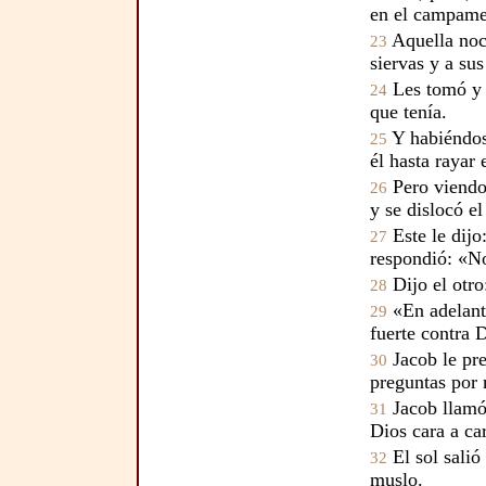
en el campame
Aquella noc
23
siervas y a su
Les tomó y l
24
que tenía.
Y habiéndos
25
él hasta rayar 
Pero viendo 
26
y se dislocó e
Este le dijo
27
respondió: «No
Dijo el otr
28
«En adelante
29
fuerte contra 
Jacob le pr
30
preguntas por 
Jacob llamó 
31
Dios cara a car
El sol salió
32
muslo.