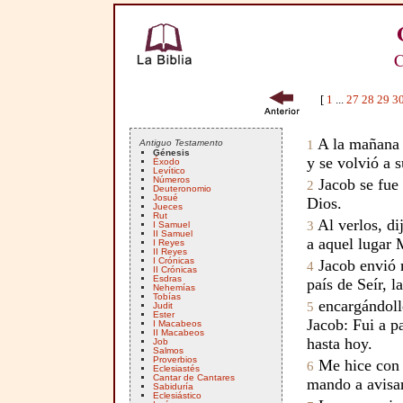
C
[
1
...
27
28
29
3
A la mañana s
Antiguo Testamento
1
Génesis
y se volvió a s
Éxodo
Levítico
Números
Jacob se fue 
2
Deuteronomio
Josué
Dios.
Jueces
Rut
Al verlos, di
3
I Samuel
II Samuel
a aquel lugar
I Reyes
II Reyes
I Crónicas
Jacob envió 
4
II Crónicas
Esdras
país de Seír, 
Nehemías
Tobías
encargándolle
5
Judit
Ester
Jacob: Fui a 
I Macabeos
II Macabeos
hasta hoy.
Job
Salmos
Proverbios
Me hice con b
6
Eclesiastés
Cantar de Cantares
mando a avisar
Sabiduría
Eclesiástico