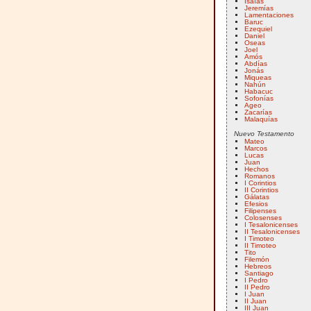
Isaías
Jeremías
Lamentaciones
Baruc
Ezequiel
Daniel
Oseas
Joel
Amós
Abdías
Jonás
Miqueas
Nahún
Habacuc
Sofonías
Ageo
Zacarías
Malaquías
Nuevo Testamento
Mateo
Marcos
Lucas
Juan
Hechos
Romanos
I Corintios
II Corintios
Gálatas
Efesios
Filipenses
Colosenses
I Tesalonicenses
II Tesalonicenses
I Timoteo
II Timoteo
Tito
Filemón
Hebreos
Santiago
I Pedro
II Pedro
I Juan
II Juan
III Juan