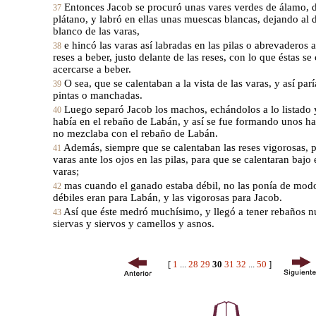
Entonces Jacob se procuró unas vares verdes de álamo, 
37
plátano, y labró en ellas unas muescas blancas, dejando al 
blanco de las varas,
e hincó las varas así labradas en las pilas o abrevaderos 
38
reses a beber, justo delante de las reses, con lo que éstas se
acercarse a beber.
O sea, que se calentaban a la vista de las varas, y así paría
39
pintas o manchadas.
Luego separó Jacob los machos, echándolos a lo listado 
40
había en el rebaño de Labán, y así se fue formando unos ha
no mezclaba con el rebaño de Labán.
Además, siempre que se calentaban las reses vigorosas, p
41
varas ante los ojos en las pilas, para que se calentaran bajo e
varas;
mas cuando el ganado estaba débil, no las ponía de modo
42
débiles eran para Labán, y las vigorosas para Jacob.
Así que éste medró muchísimo, y llegó a tener rebaños 
43
siervas y siervos y camellos y asnos.
[
1
...
28
29
30
31
32
...
50
]