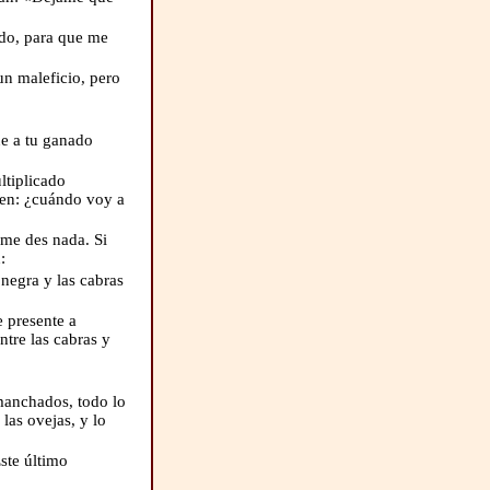
ido, para que me
un maleficio, pero
e a tu ganado
ltiplicado
ien: ¿cuándo voy a
me des nada. Si
:
negra y las cabras
 presente a
tre las cabras y
manchados, todo lo
las ovejas, y lo
ste último