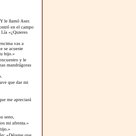
 Y le llamó Aser.
contró en el campo
a Lía «¿Quieres
encima vas a
ue se acueste
u hijo.»
encuentro y le
unas mandrágoras
b.
tuve que dar mi
que me apreciará
su seno,
ios mi afrenta.»
hijo.»
bán: «Déjame que