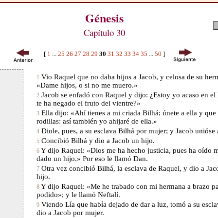
Génesis
Capítulo 30
[
1
...
25
26
27
28
29
30
31
32
33
34
35
...
50
]
Vio Raquel que no daba hijos a Jacob, y celosa de su her
1
«Dame hijos, o si no me muero.»
Jacob se enfadó con Raquel y dijo: ¿Estoy yo acaso en el 
2
te ha negado el fruto del vientre?»
Ella dijo: «Ahí tienes a mi criada Bilhá; únete a ella y que
3
rodillas: así también yo ahijaré de ella.»
Diole, pues, a su esclava Bilhá por mujer; y Jacob unióse a
4
Concibió Bilhá y dio a Jacob un hijo.
5
Y dijo Raquel: «Dios me ha hecho justicia, pues ha oído 
6
dado un hijo.» Por eso le llamó Dan.
Otra vez concibió Bilhá, la esclava de Raquel, y dio a Ja
7
hijo.
Y dijo Raquel: «Me he trabado con mi hermana a brazo par
8
podido»; y le llamó Neftalí.
Viendo Lía que había dejado de dar a luz, tomó a su esclav
9
dio a Jacob por mujer.