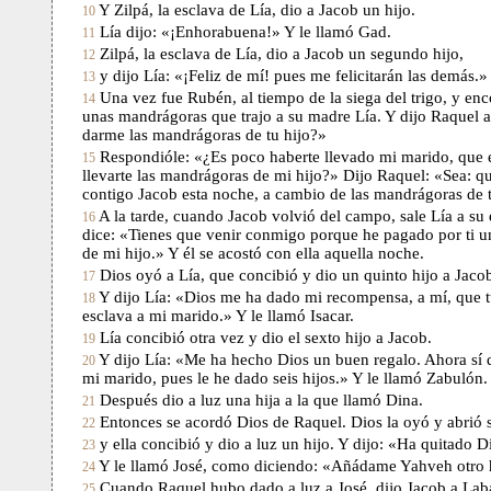
Y Zilpá, la esclava de Lía, dio a Jacob un hijo.
10
Lía dijo: «¡Enhorabuena!» Y le llamó Gad.
11
Zilpá, la esclava de Lía, dio a Jacob un segundo hijo,
12
y dijo Lía: «¡Feliz de mí! pues me felicitarán las demás.»
13
Una vez fue Rubén, al tiempo de la siega del trigo, y en
14
unas mandrágoras que trajo a su madre Lía. Y dijo Raquel 
darme las mandrágoras de tu hijo?»
Respondióle: «¿Es poco haberte llevado mi marido, que 
15
llevarte las mandrágoras de mi hijo?» Dijo Raquel: «Sea: q
contigo Jacob esta noche, a cambio de las mandrágoras de t
A la tarde, cuando Jacob volvió del campo, sale Lía a su 
16
dice: «Tienes que venir conmigo porque he pagado por ti 
de mi hijo.» Y él se acostó con ella aquella noche.
Dios oyó a Lía, que concibió y dio un quinto hijo a Jaco
17
Y dijo Lía: «Dios me ha dado mi recompensa, a mí, que 
18
esclava a mi marido.» Y le llamó Isacar.
Lía concibió otra vez y dio el sexto hijo a Jacob.
19
Y dijo Lía: «Me ha hecho Dios un buen regalo. Ahora sí 
20
mi marido, pues le he dado seis hijos.» Y le llamó Zabulón.
Después dio a luz una hija a la que llamó Dina.
21
Entonces se acordó Dios de Raquel. Dios la oyó y abrió 
22
y ella concibió y dio a luz un hijo. Y dijo: «Ha quitado D
23
Y le llamó José, como diciendo: «Añádame Yahveh otro 
24
Cuando Raquel hubo dado a luz a José, dijo Jacob a La
25