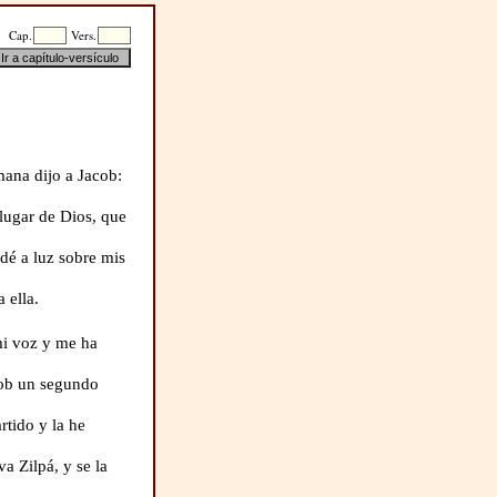
Cap.
Vers.
mana dijo a Jacob:
lugar de Dios, que
 dé a luz sobre mis
 ella.
mi voz y me ha
cob un segundo
tido y la he
a Zilpá, y se la