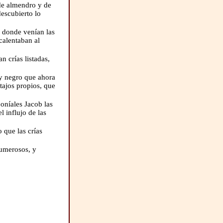
de almendro y de
descubierto lo
a donde venían las
 calentaban al
n crías listadas,
y negro que ahora
tajos propios, que
oníales Jacob las
l influjo de las
 que las crías
numerosos, y