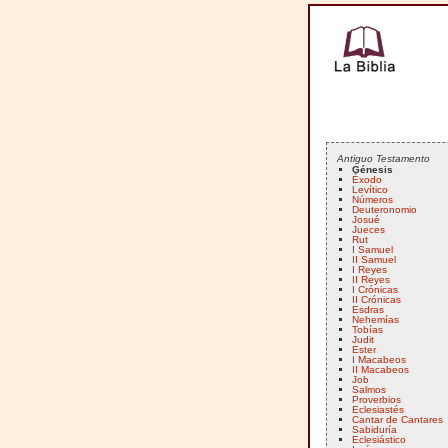
Antiguo Testamento
Génesis
Éxodo
Levítico
Números
Deuteronomio
Josué
Jueces
Rut
I Samuel
II Samuel
I Reyes
II Reyes
I Crónicas
II Crónicas
Esdras
Nehemías
Tobías
Judit
Ester
I Macabeos
II Macabeos
Job
Salmos
Proverbios
Eclesiastés
Cantar de Cantares
Sabiduría
Eclesiástico