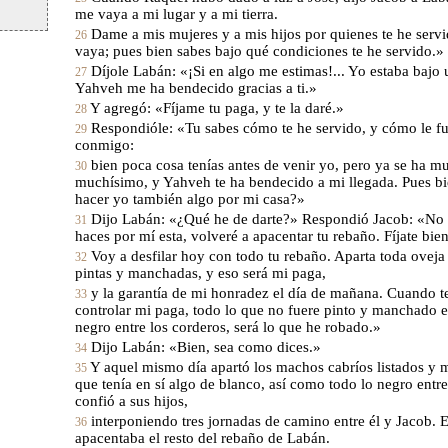
me vaya a mi lugar y a mi tierra.
Dame a mis mujeres y a mis hijos por quienes te he serv
26
vaya; pues bien sabes bajo qué condiciones te he servido.»
Díjole Labán: «¡Si en algo me estimas!... Yo estaba bajo 
27
Yahveh me ha bendecido gracias a ti.»
Y agregó: «Fíjame tu paga, y te la daré.»
28
Respondióle: «Tu sabes cómo te he servido, y cómo le fu
29
conmigo:
bien poca cosa tenías antes de venir yo, pero ya se ha mu
30
muchísimo, y Yahveh te ha bendecido a mi llegada. Pues b
hacer yo también algo por mi casa?»
Dijo Labán: «¿Qué he de darte?» Respondió Jacob: «No 
31
haces por mí esta, volveré a apacentar tu rebaño. Fíjate bien
Voy a desfilar hoy con todo tu rebaño. Aparta toda oveja 
32
pintas y manchadas, y eso será mi paga,
y la garantía de mi honradez el día de mañana. Cuando te
33
controlar mi paga, todo lo que no fuere pinto y manchado en
negro entre los corderos, será lo que he robado.»
Dijo Labán: «Bien, sea como dices.»
34
Y aquel mismo día apartó los machos cabríos listados y 
35
que tenía en sí algo de blanco, así como todo lo negro entre 
confió a sus hijos,
interponiendo tres jornadas de camino entre él y Jacob. E
36
apacentaba el resto del rebaño de Labán.