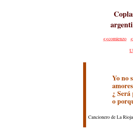
Coplas
argenti
<<comienzo
<
U
Yo no s
amores
¿ Será 
o porqu
Cancionero de La Rioja 