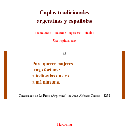
Coplas tradicionales
argentinas y españolas
<<comienzo
<anterior
siguiente>
final>>
Una copla al azar
— 63 —
Para querer mujeres
tengo fortuna:
a toditas las quiero...
a mí, ninguna.
Cancionero de La Rioja (Argentina), de Juan Alfonso Carrizo - 4252
hjg.com.ar