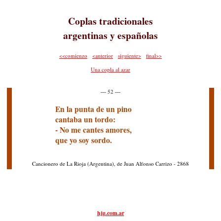
Coplas tradicionales
argentinas y españolas
<<comienzo
<anterior
siguiente>
final>>
Una copla al azar
— 52 —
En la punta de un pino
cantaba un tordo:
- No me cantes amores,
que yo soy sordo.
Cancionero de La Rioja (Argentina), de Juan Alfonso Carrizo - 2868
hjg.com.ar