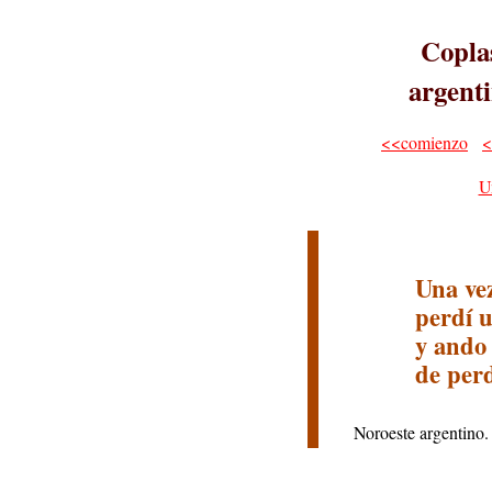
Coplas
argenti
<<comienzo
<
U
Una vez
perdí u
y ando
de perd
Noroeste argentino.