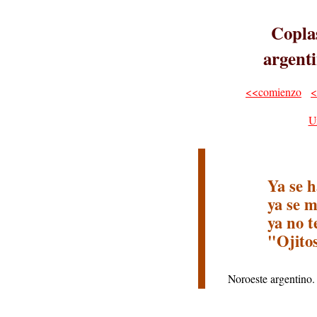
Coplas
argenti
<<comienzo
<
U
Ya se 
ya se m
ya no 
"Ojitos
Noroeste argentino.