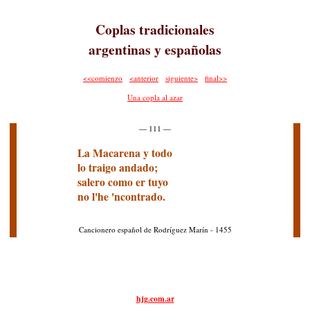
Coplas tradicionales
argentinas y españolas
<<comienzo
<anterior
siguiente>
final>>
Una copla al azar
— 111 —
La Macarena y todo
lo traigo andado;
salero como er tuyo
no l'he 'ncontrado.
Cancionero español de Rodríguez Marín - 1455
hjg.com.ar