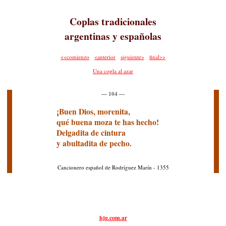
Coplas tradicionales
argentinas y españolas
<<comienzo
<anterior
siguiente>
final>>
Una copla al azar
— 104 —
¡Buen Dios, morenita,
qué buena moza te has hecho!
Delgadita de cintura
y abultadita de pecho.
Cancionero español de Rodríguez Marín - 1355
hjg.com.ar