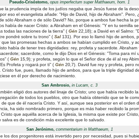
Pseudo-Crisóstomo,
opus imperfectum super Matthaeum, hom. 1
e la prudencia impía de los judíos negaba que Jesús fuese de la des
 por eso el evangelista añade: "Hijo de David, hijo de Abraham". Pero,
o de sólo Abraham o de sólo David? No, porque a ambos fue hecha la 
los había de nacer Cristo: a Abraham en el Génesis: "Y en tu semilla s
 todas las naciones de la tierra" (
Gén
22,18); a David en el Salmo: "D
tre pondré sobre tu trono" (
Sal
131). Por eso lo llamó hijo de ambos, 
 que las promesas hechas a ambos se habían cumplido en Cristo, y 
sto había de tener tres dignidades: rey, profeta y sacerdote. Abraham 
 sacerdote; sacerdote, como le dijo Dios en el Génesis: "Toma para mí
ños" (
Gén
15,9); y profeta, según lo que el Señor dice de él al rey Abim
Es Profeta y rogará por ti" (
Gén
20,7). David fue rey y profeta, pero n
 Cristo fue, pues, llamado hijo de ambos, para que la triple dignidad 
ciese en él por derecho de nacimiento.
San Ambrosio,
in Lucam, c. 3
mbién eligió dos autores del linaje de Cristo; uno que había recibido 
gregación de todos los pueblos, otro que había obtenido que se le com
 de que de él nacería Cristo. Y así, aunque sea posterior en el orden d
cia, ha sido nombrado primero, porque es más haber recibido la pro
Cristo que aquélla acerca de la Iglesia, la misma que existe por Cristo
e salva es de condición más excelente que lo salvado.
San Jerónimo,
commentarium in Matthaeum, 1
e los dos progenitores está invertido pero por necesidad, pues si hubi