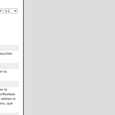
sucristo
ún la
er la
anifestase
 sabían si
ios, que