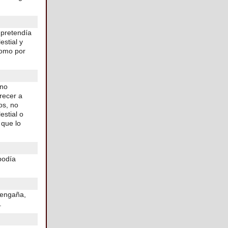
 pretendía
estial y
como por
 no
recer a
os, no
estial o
 que lo
podía
 engaña,
.