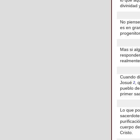
lo que aqu
divinidad 
No piense
es en gra
progenito
Mas si al
responder
realmente
Cuando d
Josué
, 
2
pueblo de
primer sa
Lo que po
sacerdote
purificaci
cuerpo del
Cristo.