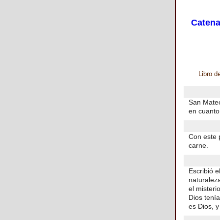
Catena
Libro d
San Mateo
en cuanto 
Con este 
carne.
Escribió 
naturalez
el misteri
Dios tenía
es Dios, y