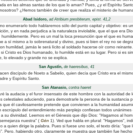
da en las almas santas de los que lo aman? Pues, ¿y el Espíritu Sant
 nosotros? ¿Hemos también de creer que realiza el misterio de human
Abad Isidoro,
ad Atribium presbiterum, epist. 41,2
no enumerarlo todo hablaremos sólo del punto capital y objetivo: es un
sición, y en nada perjudica a la naturaleza inviolable, que el que era Di
e humildemente. Pero es un mal la loca presunción que el que es hum
 a sí mismo a lo sobrenatural y divino, pues si bien el rey no se degr
n humildad, jamás le será lícito al soldado hacerse oír como reinante.
 si Cristo es Dios humanado, lo humilde está en su lugar. Pero si es s
, lo elevado y grande no se explica.
San Agustín,
de haeresibus, 41
acen discípulo de Noeto a Sabelio, quien decía que Cristo era el mism
adre y Espíritu Santo.
San Atanasio,
contra haeret
ré la audacia y el furor insensato de este hombre con la autoridad de 
s celestiales aduciendo, para demostrarle la persona de la sustancia p
los que él cavilosamente pretende que convienen a la humanidad asumi
in escrúpulo del entendimiento más perplejo confiesan todos unánimes
a su divinidad. Leemos en el Génesis que dijo Dios: "Hagamos al hom
semejanza nuestra" (
Gén
1). Ved que habla en plural: "Hagamos", ind
o a quien dirige la palabra. Pues si fuese uno solo, el texto diría: "que 
". Pero, habiendo otro, claramente se muestra que también fue hecho