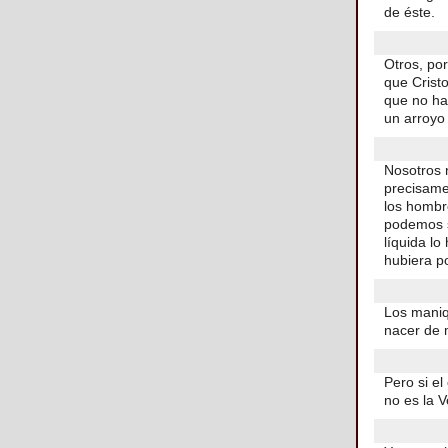
de éste.
Otros, po
que Cristo
que no ha
un arroyo 
Nosotros 
precisame
los hombre
podemos se
líquida l
hubiera p
Los maniq
nacer de 
Pero si e
no es la 