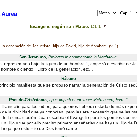
 Aurea
Evangelio según san Mateo, 1:1-1
e la generación de Jesucristo, hijo de David, hijo de Abraham. (v. 1)
San Jerónimo,
Prologus in commentario in Matthaeum
, representado bajo la figura de un hombre
, empezó a escribir de Je
1
hombre diciendo: "Libro de la generación, etc.".
Rábano
principio manifiesta que se propuso narrar la generación de Cristo seg
Pseudo-Crisóstomo,
opus imperfectum super Matthaeum, hom. 1
el Evangelio para los judíos, para quienes hubiera estado de más expon
a de la divinidad que ya conocían, pero les era necesario que se les m
o de la encarnación. Juan escribió el Evangelio para los gentiles que no
 un Hijo y fue por ello preciso primero enseñarles que hay un Hijo de D
 luego que este Hijo de Dios tomó carne.