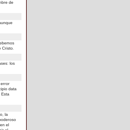
ombre de
 aunque
 debemos
 Cristo.
ases: los
 error
ipio data
 Esta
o, la
 poderoso
 en el