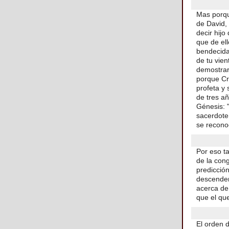
Mas porqu
de David,
decir hij
que de el
bendecidas
de tu vien
demostrar
porque Cri
profeta y
de tres a
Génesis: "
sacerdote.
se recono
Por eso ta
de la con
predicción
descenden
acerca de 
que el qu
El orden d