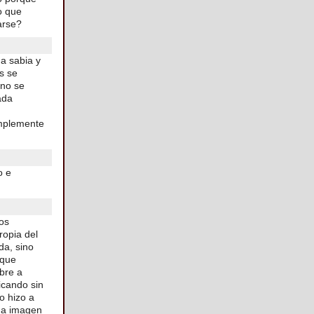
o que
arse?
a sabia y
os se
ano se
ada
implemente
o e
los
ropia del
da, sino
 que
bre a
icando sin
lo hizo a
 a imagen