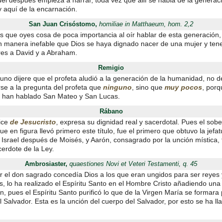
él después empieza a narrar, toda vez que allí se habla de la generaci
y aquí de la encarnación.
San Juan Crisóstomo,
homiliae in Matthaeum, hom. 2,2
s que oyes cosa de poca importancia al oír hablar de esta generación
n manera inefable que Dios se haya dignado nacer de una mujer y tene
res a David y a Abraham.
Remigio
guno dijere que el profeta aludió a la generación de la humanidad, no 
se a la pregunta del profeta que
ninguno
, sino que
muy pocos
, porq
 han hablado San Mateo y San Lucas.
Rábano
ice
de Jesucristo
, expresa su dignidad real y sacerdotal. Pues el sob
que en figura llevó primero este título, fue el primero que obtuvo la jefat
 Israel después de Moisés, y Aarón, consagrado por la unción mística, 
cerdote de la Ley.
Ambrosiaster,
quaestiones Novi et Veteri Testamenti, q. 45
r el don sagrado concedía Dios a los que eran ungidos para ser reyes 
s, lo ha realizado el Espíritu Santo en el Hombre Cristo añadiendo una
ón, pues el Espíritu Santo purificó lo que de la Virgen María se formara
 Salvador. Esta es la unción del cuerpo del Salvador, por esto se ha l