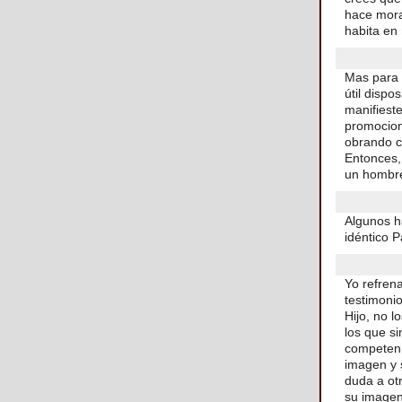
hace mora
habita en
Mas para 
útil dispo
manifiest
promocione
obrando co
Entonces,
un hombre
Algunos h
idéntico P
Yo refrena
testimonio
Hijo, no 
los que s
competen 
imagen y 
duda a otr
su imagen