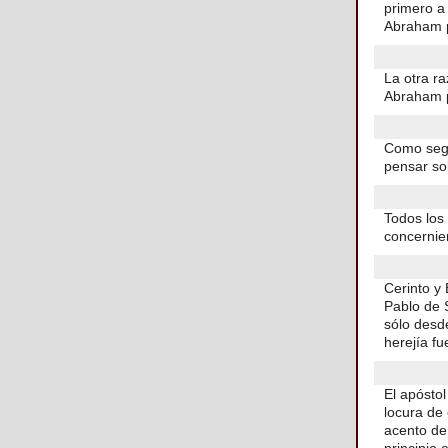
primero a
Abraham p
La otra ra
Abraham p
Como segú
pensar so
Todos los 
concernie
Cerinto y 
Pablo de 
sólo desd
herejía f
El apóstol
locura de
acento de 