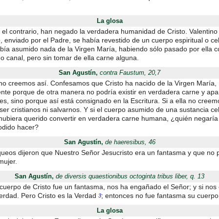
La glosa
r el contrario, han negado la verdadera humanidad de Cristo. Valentino
, enviado por el Padre, se había revestido de un cuerpo espiritual o cel
bía asumido nada de la Virgen María, habiendo sólo pasado por ella 
o canal, pero sin tomar de ella carne alguna.
San Agustín,
contra Faustum, 20,7
no creemos así. Confesamos que Cristo ha nacido de la Virgen María,
nte porque de otra manera no podría existir en verdadera carne y apa
s, sino porque así está consignado en la Escritura. Si a ella no creem
r cristianos ni salvarnos. Y si el cuerpo asumido de una sustancia cel
o hubiera querido convertir en verdadera carne humana, ¿quién negaría
odido hacer?
San Agustín,
de haeresibus, 46
ueos dijeron que Nuestro Señor Jesucristo era un fantasma y que no 
mujer.
San Agustín,
de diversis quaestionibus octoginta tribus liber, q. 13
l cuerpo de Cristo fue un fantasma, nos ha engañado el Señor; y si nos
Verdad. Pero Cristo es la Verdad
; entonces no fue fantasma su cuerpo
3
La glosa