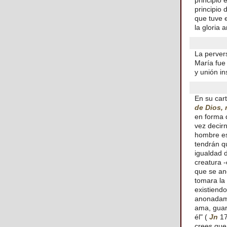
principio 
principio 
que tuve 
la gloria 
La perver
María fue
y unión in
En su cart
de Dios, 
en forma 
vez decirn
hombre es
tendrán q
igualdad 
creatura 
que se an
tomara la 
existiendo
anonadamie
ama, guar
él" (
Jn
17
crees que