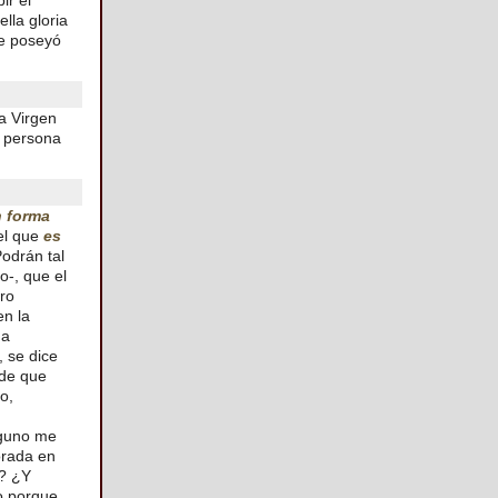
ir el
lla gloria
te poseyó
a Virgen
e persona
n forma
el que
es
odrán tal
o-, que el
ro
en la
na
, se dice
de que
o,
lguno me
orada en
e? ¿Y
o porque