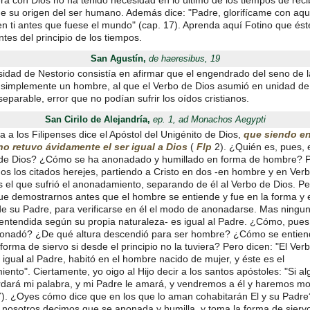
era con Dios no ha tenido necesidad en lo último de los tiempos de recib
de su origen del ser humano. Además dice: "Padre, glorifícame con aque
en ti antes que fuese el mundo" (cap. 17). Aprenda aquí Fotino que és
antes del principio de los tiempos.
San Agustín,
de haeresibus, 19
sidad de Nestorio consistía en afirmar que el engendrado del seno de l
 simplemente un hombre, al que el Verbo de Dios asumió en unidad d
separable, error que no podían sufrir los oídos cristianos.
San Cirilo de Alejandría,
ep. 1, ad Monachos Aegypti
a a los Filipenses dice el Apóstol del Unigénito de Dios,
que siendo e
no retuvo ávidamente el ser igual a Dios
(
Flp
2). ¿Quién es, pues, 
de Dios? ¿Cómo se ha anonadado y humillado en forma de hombre? P
os los citados herejes, partiendo a Cristo en dos -en hombre y en Verb
 el que sufrió el anonadamiento, separando de él al Verbo de Dios. Pe
ue demostrarnos antes que el hombre se entiende y fue en la forma y 
de su Padre, para verificarse en él el modo de anonadarse. Mas ningu
-entendida según su propia naturaleza- es igual al Padre. ¿Cómo, pues
onadó? ¿De qué altura descendió para ser hombre? ¿Cómo se entien
forma de siervo si desde el principio no la tuviera? Pero dicen: "El Verb
 igual al Padre, habitó en el hombre nacido de mujer, y éste es el
nto". Ciertamente, yo oigo al Hijo decir a los santos apóstoles: "Si a
dará mi palabra, y mi Padre le amará, y vendremos a él y haremos m
). ¿Oyes cómo dice que en los que lo aman cohabitarán El y su Padr
 nosotros decimos que se anonada y humilla, y toma la forma de sierv