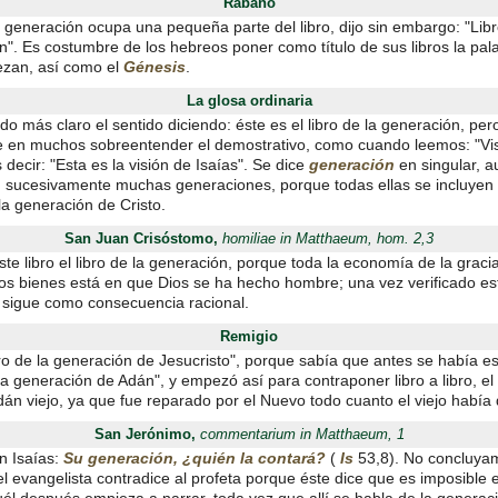
Rábano
 generación ocupa una pequeña parte del libro, dijo sin embargo: "Libr
n". Es costumbre de los hebreos poner como título de sus libros la pal
zan, así como el
Génesis
.
La glosa ordinaria
do más claro el sentido diciendo: éste es el libro de la generación, per
 en muchos sobreentender el demostrativo, como cuando leemos: "Vi
s decir: "Esta es la visión de Isaías". Se dice
generación
en singular, 
sucesivamente muchas generaciones, porque todas ellas se incluyen 
la generación de Cristo.
San Juan Crisóstomo,
homiliae in Matthaeum, hom. 2,3
te libro el libro de la generación, porque toda la economía de la gracia
los bienes está en que Dios se ha hecho hombre; una vez verificado est
sigue como consecuencia racional.
Remigio
ro de la generación de Jesucristo", porque sabía que antes se había es
la generación de Adán", y empezó así para contraponer libro a libro, e
án viejo, ya que fue reparado por el Nuevo todo cuanto el viejo había 
San Jerónimo,
commentarium in Matthaeum, 1
n Isaías:
Su generación, ¿quién la contará?
(
Is
53,8). No concluya
l evangelista contradice al profeta porque éste dice que es imposible 