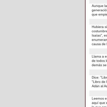
Aunque la
generació
que empie
Hubiera si
costumbre
Isaías", e
enumeran 
causa de 
Llama a es
de todos 
demás se 
Dice: "Lib
"Libro de 
Adán al Ad
Leemos e
aquí que e