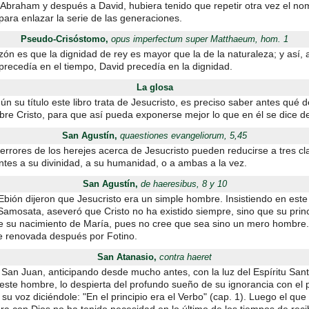
 Abraham y después a David, hubiera tenido que repetir otra vez el n
ara enlazar la serie de las generaciones.
Pseudo-Crisóstomo,
opus imperfectum super Matthaeum, hom. 1
zón es que la dignidad de rey es mayor que la de la naturaleza; y así,
recedía en el tiempo, David precedía en la dignidad.
La glosa
n su título este libro trata de Jesucristo, es preciso saber antes qué
bre Cristo, para que así pueda exponerse mejor lo que en él se dice de
San Agustín,
quaestiones evangeliorum, 5,45
errores de los herejes acerca de Jesucristo pueden reducirse a tres cl
ntes a su divinidad, a su humanidad, o a ambas a la vez.
San Agustín,
de haeresibus, 8 y 10
Ebión dijeron que Jesucristo era un simple hombre. Insistiendo en este
Samosata, aseveró que Cristo no ha existido siempre, sino que su princ
e su nacimiento de María, pues no cree que sea sino un mero hombre.
ue renovada después por Fotino.
San Atanasio,
contra haeret
 San Juan, anticipando desde mucho antes, con la luz del Espíritu Sant
 este hombre, lo despierta del profundo sueño de su ignorancia con el
su voz diciéndole: "En el principio era el Verbo" (cap. 1). Luego el que