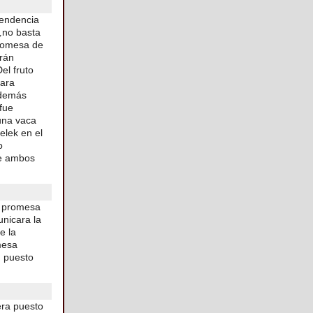
cendencia
 ¿no basta
promesa de
erán
el fruto
para
además
fue
 una vaca
elek en el
o
de ambos
la promesa
unicara la
e la
mesa
, puesto
era puesto