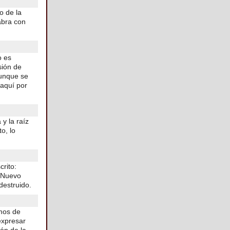
o de la
abra con
o es
sión de
aunque se
aquí por
 y la raíz
o, lo
crito:
l Nuevo
destruido.
mos de
expresar