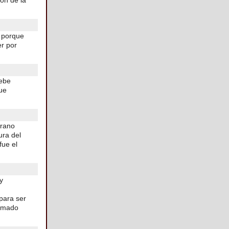
ón de la
, porque
r por
debe
ue
erano
ura del
fue el
y
 para ser
lamado