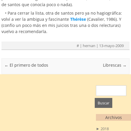
de santos que conocía poco o nada).
• Para cerrar la lista, otra de santos pero ya no hagiográfica:
volví a ver la ambigua y fascinante
Thérèse
(Cavalier, 1986). Y
(confío un poco más en mis juicios tras una o dos relecturas)
vuelvo a recomendarla.
#
| hernan | 13-mayo-2009
Post navigation
←
El primero de todos
Librescas
→
Buscar:
Archivos
►
2018