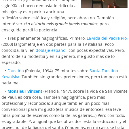
siglo XIX la hacen demasiado ridícula a
mis ojos -y esto podría abrir una
reflexión sobre estética y religión, pero ahora no. También
intenté ver «
La historia más grande jamás contada
«, pero
enseguida perdí la paciencia.
• Tres plenamente hagiográficas. Primero,
La vida del Padre Pío
,
(2000) largometraje en dos partes para la TV italiana. Poco
conocida, la vi en
doblaje español
, con pocas expectativas. Pero,
dentro de su modestia y en su género, me gustó más de lo
esperado.
•
Faustina
(Polonia, 1994), 75 minutos sobre
Santa Faustina
Kowalska
. También sin grandes pretensiones, pero tampoco está
nada mal.
•
Monsieur Vincent
(Francia, 1947), sobre la vida de San Vicente
de Paul, es otra cosa. También hagiográfica, pero más
profesional y reconocida; aunque también un poco más
convencional para mi gusto (esa música de entonces, esa leve
falsa pompa de escenas como la de las galeras…) Pero con todo,
es agradable. Y, al igual que las otras dos, está la seducción -y el
provecho- de la figura del santo. (Y además, en mi caso, se trata