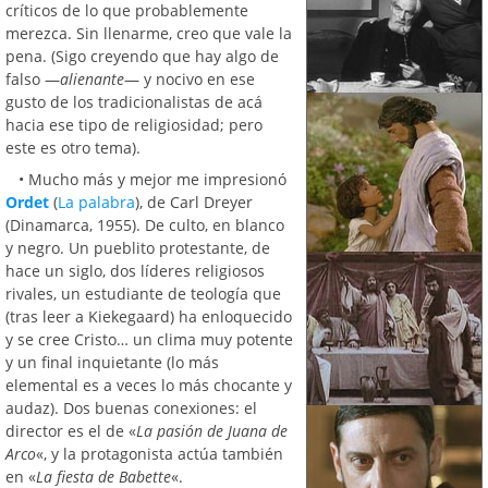
críticos de lo que probablemente
merezca. Sin llenarme, creo que vale la
pena. (Sigo creyendo que hay algo de
falso —
alienante
— y nocivo en ese
gusto de los tradicionalistas de acá
hacia ese tipo de religiosidad; pero
este es otro tema).
• Mucho más y mejor me impresionó
Ordet
(
La palabra
), de Carl Dreyer
(Dinamarca, 1955). De culto, en blanco
y negro. Un pueblito protestante, de
hace un siglo, dos líderes religiosos
rivales, un estudiante de teología que
(tras leer a Kiekegaard) ha enloquecido
y se cree Cristo… un clima muy potente
y un final inquietante (lo más
elemental es a veces lo más chocante y
audaz). Dos buenas conexiones: el
director es el de «
La pasión de Juana de
Arco
«, y la protagonista actúa también
en «
La fiesta de Babette
«.