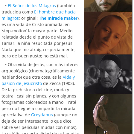
•
El Señor de los Milagros
(también
traducida como
El hombre que hacía
milagros
; original:
The miracle maker
),
es una vida de Cristo animada, en
‘stop-motion’ la mayor parte. Medio
relatada desde el punto de vista de
Tamar, la niña resucitada por Jesús.
Nada que me atraiga especialmente,
pero de buen gusto; no está mal.
• Otra vida de Jesús, con más interés
arqueológico (cinematográficamente
hablando) que otra cosa, es la
Vida y
pasión de Jesucristo
de Zecca (1903).
De la prehistoria del cine, muda y
teatral, casi sin planos; y con algunos
fotogramas coloreados a mano. Traté
pero no llegué a compartir la mirada
apreciativa de
Greydanus
(aunque no
deja de ser interesante lo que dice
sobre ver películas mudas con niños).
La estética y gestualidad de estampitas