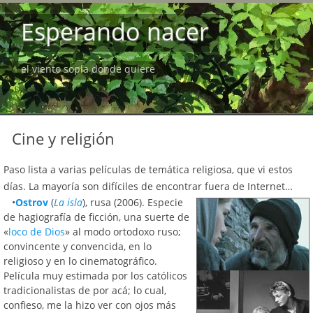
Esperando nacer
el viento sopla donde quiere
Cine y religión
Paso lista a varias películas de temática religiosa, que vi estos
días. La mayoría son difíciles de encontrar fuera de Internet…
•
Ostrov
(
La isla
), rusa (2006). Especie
de hagiografía de ficción, una suerte de
«
loco de Dios
» al modo ortodoxo ruso;
convincente y convencida, en lo
religioso y en lo cinematográfico.
Película muy estimada por los católicos
tradicionalistas de por acá; lo cual,
confieso, me la hizo ver con ojos más