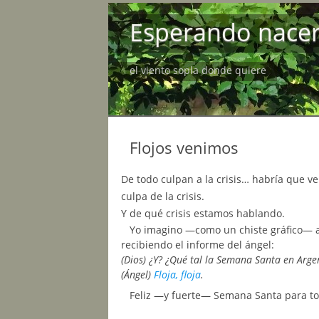
Esperando nace
el viento sopla donde quiere
Flojos venimos
De todo culpan a la crisis… habría que ve
culpa de la crisis.
Y de qué crisis estamos hablando.
Yo imagino —como un chiste gráfico— a 
recibiendo el informe del ángel:
(Dios) ¿Y? ¿Qué tal la Semana Santa en Arge
(Ángel)
Floja, floja
.
Feliz —y fuerte— Semana Santa para to