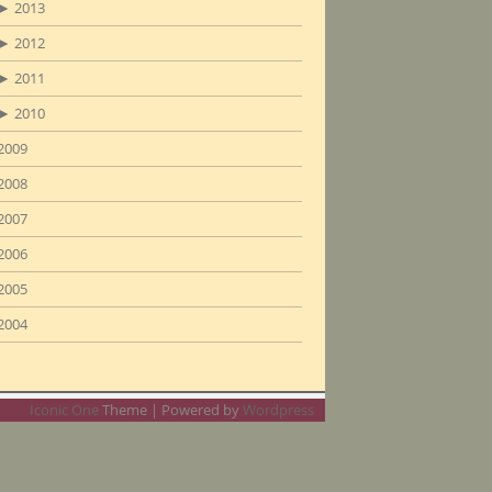
►
2013
►
2012
►
2011
►
2010
2009
2008
2007
2006
2005
2004
Iconic One
Theme | Powered by
Wordpress