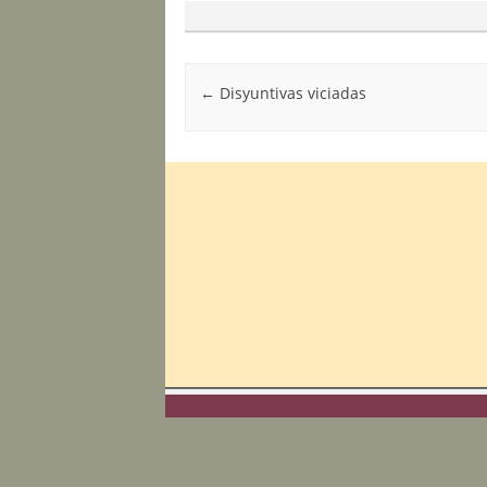
Post navigation
←
Disyuntivas viciadas