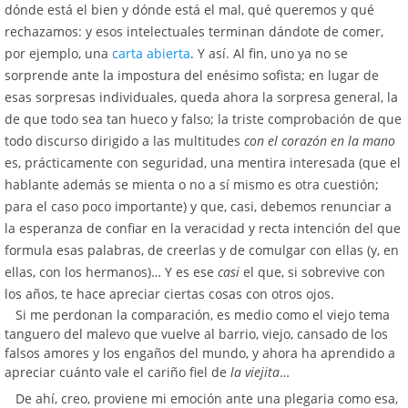
dónde está el bien y dónde está el mal, qué queremos y qué
rechazamos: y esos intelectuales terminan dándote de comer,
por ejemplo, una
carta abierta
. Y así. Al fin, uno ya no se
sorprende ante la impostura del enésimo sofista; en lugar de
esas sorpresas individuales, queda ahora la sorpresa general, la
de que todo sea tan hueco y falso; la triste comprobación de que
todo discurso dirigido a las multitudes
con el corazón en la mano
es, prácticamente con seguridad, una mentira interesada (que el
hablante además se mienta o no a sí mismo es otra cuestión;
para el caso poco importante) y que, casi, debemos renunciar a
la esperanza de confiar en la veracidad y recta intención del que
formula esas palabras, de creerlas y de comulgar con ellas (y, en
ellas, con los hermanos)… Y es ese
casi
el que, si sobrevive con
los años, te hace apreciar ciertas cosas con otros ojos.
Si me perdonan la comparación, es medio como el viejo tema
tanguero del malevo que vuelve al barrio, viejo, cansado de los
falsos amores y los engaños del mundo, y ahora ha aprendido a
apreciar cuánto vale el cariño fiel de
la viejita
…
De ahí, creo, proviene mi emoción ante una plegaria como esa,