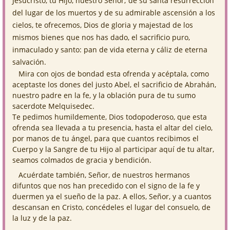
Jesucristo, tu Hijo, nuestro Señor; de su santa resurrección
del lugar de los muertos y de su admirable ascensión a los
cielos, te ofrecemos, Dios de gloria y majestad de los
mismos bienes que nos has dado, el sacrificio puro,
inmaculado y santo: pan de vida eterna y cáliz de eterna
salvación.
Mira con ojos de bondad esta ofrenda y acéptala, como
aceptaste los dones del justo Abel, el sacrificio de Abrahán,
nuestro padre en la fe, y la oblación pura de tu sumo
sacerdote Melquisedec.
Te pedimos humildemente, Dios todopoderoso, que esta
ofrenda sea llevada a tu presencia, hasta el altar del cielo,
por manos de tu ángel, para que cuantos recibimos el
Cuerpo y la Sangre de tu Hijo al participar aquí de tu altar,
seamos colmados de gracia y bendición.
Acuérdate también, Señor, de nuestros hermanos
difuntos que nos han precedido con el signo de la fe y
duermen ya el sueño de la paz. A ellos, Señor, y a cuantos
descansan en Cristo, concédeles el lugar del consuelo, de
la luz y de la paz.