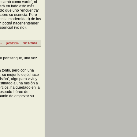
encarnó como varón', ni
verá en todo esto más
olo
que uno "encuentra"
sobre su esencia. Pero
 en la modernidad) de las
én podrá hacer entender
sencial (yo no).
n
9/11/2002
(
#001360
)
co pensar que, una vez
a tonto, pero con una
; su mujer lo dejó, hace
ión", algo para vivir y
estinado a una misión a
rcios, ha quedado en la
 pseudo-héroe de
a punto de empezar su