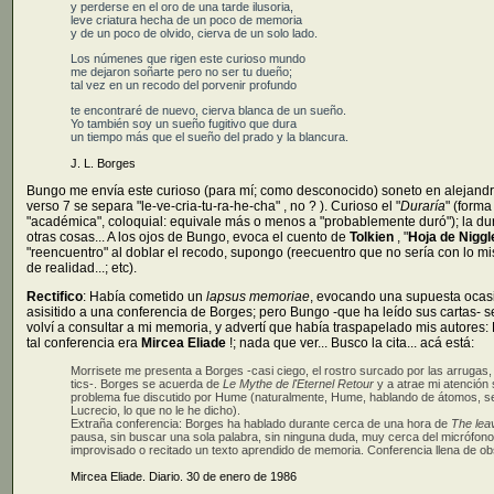
y perderse en el oro de una tarde ilusoria,
leve criatura hecha de un poco de memoria
y de un poco de olvido, cierva de un solo lado.
Los númenes que rigen este curioso mundo
me dejaron soñarte pero no ser tu dueño;
tal vez en un recodo del porvenir profundo
te encontraré de nuevo, cierva blanca de un sueño.
Yo también soy un sueño fugitivo que dura
un tiempo más que el sueño del prado y la blancura.
J. L. Borges
Bungo me envía este curioso (para mí; como desconocido) soneto en alejand
verso 7 se separa "le-ve-cria-tu-ra-he-cha" , no ? ). Curioso el "
Duraría
" (forma
"académica", coloquial: equivale más o menos a "probablemente duró"); la durez
otras cosas... A los ojos de Bungo, evoca el cuento de
Tolkien
, "
Hoja de Niggl
"reencuentro" al doblar el recodo, supongo (reecuentro que no sería con lo mi
de realidad...; etc).
Rectifico
: Había cometido un
lapsus memoriae
, evocando una supuesta ocasi
asisitido a una conferencia de Borges; pero Bungo -que ha leído sus cartas- 
volví a consultar a mi memoria, y advertí que había traspapelado mis autores: 
tal conferencia era
Mircea Eliade
!; nada que ver... Busco la cita... acá está:
Morrisete me presenta a Borges -casi ciego, el rostro surcado por las arrugas
tics-. Borges se acuerda de
Le Mythe de l'Eternel Retour
y a atrae mi atención 
problema fue discutido por Hume (naturalmente, Hume, hablando de átomos, se
Lucrecio, lo que no le he dicho).
Extraña conferencia: Borges ha hablado durante cerca de una hora de
The lea
pausa, sin buscar una sola palabra, sin ninguna duda, muy cerca del micrófono
improvisado o recitado un texto aprendido de memoria. Conferencia llena de ob
Mircea Eliade. Diario. 30 de enero de 1986