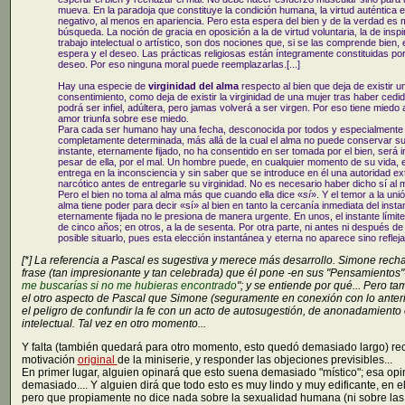
mueva. En la paradoja que constituye la condición humana, la virtud auténtica e
negativo, al menos en apariencia. Pero esta espera del bien y de la verdad es 
búsqueda. La noción de gracia en oposición a la de virtud voluntaria, la de inspi
trabajo intelectual o artístico, son dos nociones que, si se las comprende bien, 
espera y el deseo. Las prácticas religiosas están íntegramente constituidas po
deseo. Por eso ninguna moral puede reemplazarlas.[...]
Hay una especie de
virginidad del alma
respecto al bien que deja de existir 
consentimiento, como deja de existir la virginidad de una mujer tras haber ced
podrá ser infiel, adúltera, pero jamas volverá a ser virgen. Por eso tiene miedo a
amor triunfa sobre ese miedo.
Para cada ser humano hay una fecha, desconocida por todos y especialmente 
completamente determinada, más allá de la cual el alma no puede conservar su 
instante, eternamente fijado, no ha consentido en ser tomada por el bien, será
pesar de ella, por el mal. Un hombre puede, en cualquier momento de su vida, 
entrega en la inconsciencia y sin saber que se introduce en él una autoridad ext
narcótico antes de entregarle su virginidad. No es necesario haber dicho sí al 
Pero el bien no toma al alma más que cuando ella dice «
sí
». Y el temor a la uni
alma tiene poder para decir «sí» al bien en tanto la cercanía inmediata del inst
eternamente fijada no le presiona de manera urgente. En unos, el instante límit
de cinco años; en otros, a la de sesenta. Por otra parte, ni antes ni después d
posible situarlo, pues esta elección instantánea y eterna no aparece sino reflej
[*] La referencia a Pascal es sugestiva y merece más desarrollo. Simone rec
frase (tan impresionante y tan celebrada) que él pone -en sus "Pensamientos"-
me buscarías si no me hubieras encontrado
"; y se entiende por qué... Pero ta
el otro aspecto de Pascal que Simone (seguramente en conexión con lo anterio
el peligro de confundir la fe con un acto de autosugestión, de anonadamiento
intelectual. Tal vez en otro momento...
Y falta (también quedará para otro momento, esto quedó demasiado largo) rec
motivación
original
de la miniserie, y responder las objeciones previsibles...
En primer lugar, alguien opinará que esto suena demasiado "místico"; esa op
demasiado.... Y alguien dirá que todo esto es muy lindo y muy edificante, en e
pero que propiamente no dice nada sobre la sexualidad humana (ni sobre las 