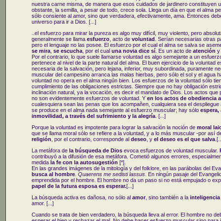
nuestra carne misma, de manera que esos cuidados de jardinero constituyen u
obstante, la semilla, a pesar de todo, crece sola. Llega un día en que el alma p
sólo consiente al amor, sino que verdadera, efectivamente, ama. Entonces debe
universo para ir a Dios. [...]
..el esfuerzo para mirar la pureza es algo muy difícil, muy violento, pero absolu
generalmente se llama
esfuerzo
, acto de
voluntad
. Serían necesarias otras p
pero el lenguaje no las posee. El esfuerzo por el cual el alma se salva se aseme
se mira
,
se escucha
, por el cual
una novia dice sí
. Es un acto de
atención
y
Por el contrario, lo que suele llamarse voluntad es algo semejante a un esfuerz
pertenece al nivel de la parte natural del alma. El buen ejercicio de la voluntad
necesaria de la salvación, pero lejana, inferior, muy subordinada, puramente ne
muscular del campesino arranca las malas hierbas, pero sólo el sol y el agua ha
voluntad no opera en el alma ningún bien. Los esfuerzos de la voluntad sólo tien
cumplimiento de las obligaciones estrictas. Siempre que no hay obligación estri
inclinación natural, ya la vocación, es decir el mandato de Dios. Los actos que 
no son evidentemente esfuerzos de voluntad. Y
en los actos de obediencia a
cualesquiera sean las penas que los acompañen, cualquiera sea el despliegue 
se produce en el alma nada semejante al esfuerzo muscular; hay sólo
espera, 
inmovilidad, a través del sufrimiento y la alegría
. [...]
Porque la voluntad es impotente para lograr la salvación la noción de
moral lai
que se llama moral sólo se refiere a la voluntad, y a lo más muscular -por así de
religión
, por el contrario, corresponde al
deseo
, y
el deseo es el que salva
.[..
La metáfora de
la búsqueda de Dios
evoca esfuerzos de voluntad muscular.
contribuyó a la difusión de esa metáfora. Cometió algunos errores, especialment
medida
la fe con la autosugestión
[*].
En las grandes imágenes de la mitología y del folklore, en las parábolas del Eva
busca al hombre
.
Quaerens me sedisti lassus
. En ningún pasaje del Evangeli
emprendida por el hombre. El hombre no da un paso si no está empujado o ex
papel de la futura esposa es esperar.
[...]
La búsqueda activa es dañosa, no sólo al
amor
, sino también a la
inteligenci
amor. [...]
Cuando se trata de bien verdadero, la búsqueda lleva al error. El hombre no d
esperar el bien y rechazar el mal. No debe hacer esfuerzo muscular sino para i