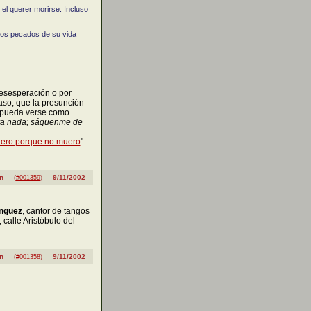
el querer morirse. Incluso
los pecados de su vida
desesperación o por
aso, que la presunción
 pueda verse como
ara nada; sáquenme de
ero porque no muero
"
n
9/11/2002
(
#001359
)
nguez
, cantor de tangos
, calle Aristóbulo del
n
9/11/2002
(
#001358
)