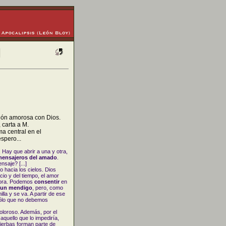
ción amorosa con Dios.
carta a M.
ma central en el
spero...
Hay que abrir a una y otra,
mensajeros del amado
.
saje? [...]
hacia los cielos. Dios
cio y del tiempo, el amor
 hora. Podemos
consentir
en
un mendigo
, pero, como
la y se va. A partir de ese
Sólo que no debemos
doloroso. Además, por el
quello que lo impediría,
ierbas forman parte de