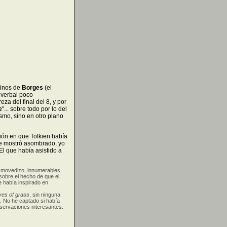
rinos de
Borges
(el
 verbal poco
a del final del 8, y por
e
"... sobre todo por lo del
smo, sino en otro plano
ón en que Tolkien había
se mostró asombrado, yo
El que había asistido a
, movedizo, innumerables
sobre el hecho de que el
 había inspirado en
ves of grass
, sin ninguna
. No he captado si había
servaciones interesantes.