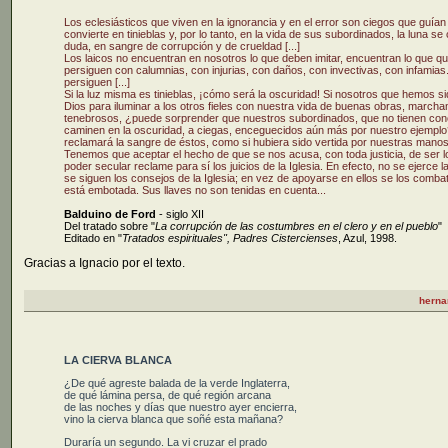
Los eclesiásticos que viven en la ignorancia y en el error son ciegos que guían a
convierte en tinieblas y, por lo tanto, en la vida de sus subordinados, la luna se
duda, en sangre de corrupción y de crueldad [...]
Los laicos no encuentran en nosotros lo que deben imitar, encuentran lo que qu
persiguen con calumnias, con injurias, con daños, con invectivas, con infamia
persiguen [...]
Si la luz misma es tinieblas, ¡cómo será la oscuridad! Si nosotros que hemos si
Dios para iluminar a los otros fieles con nuestra vida de buenas obras, marc
tenebrosos, ¿puede sorprender que nuestros subordinados, que no tienen conoci
caminen en la oscuridad, a ciegas, enceguecidos aún más por nuestro ejempl
reclamará la sangre de éstos, como si hubiera sido vertida por nuestras manos?
Tenemos que aceptar el hecho de que se nos acusa, con toda justicia, de ser l
poder secular reclame para sí los juicios de la Iglesia. En efecto, no se ejerce l
se siguen los consejos de la Iglesia; en vez de apoyarse en ellos se los comb
está embotada. Sus llaves no son tenidas en cuenta...
Balduino de Ford
- siglo XII
Del tratado sobre "
La corrupción de las costumbres en el clero y en el pueblo
"
Editado en "
Tratados espirituales", Padres Cistercienses
, Azul, 1998.
Gracias a Ignacio por el texto.
herna
LA CIERVA BLANCA
¿De qué agreste balada de la verde Inglaterra,
de qué lámina persa, de qué región arcana
de las noches y días que nuestro ayer encierra,
vino la cierva blanca que soñé esta mañana?
Duraría un segundo. La vi cruzar el prado