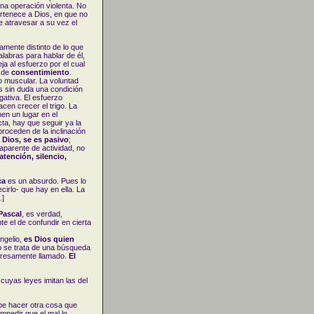
na operación violenta. No
ertenece a Dios, en que no
 atravesar a su vez el
tamente distinto de lo que
alabras para hablar de él,
ja al esfuerzo por el cual
 de
consentimiento
.
o muscular. La voluntad
 es sin duda una condición
gativa. El esfuerzo
cen crecer el trigo. La
en un lugar en el
cta, hay que seguir ya la
proceden de la inclinación
 Dios, se es pasivo
;
aparente de actividad, no
atención, silencio,
ca
es un absurdo. Pues lo
cirlo- que hay en ella. La
.]
Pascal
, es verdad,
e el de confundir en cierta
ngelio,
es Dios quien
o se trata de una búsqueda
presamente llamado.
El
a
cuyas leyes imitan las del
ebe hacer otra cosa que
mpedir que el mal lo