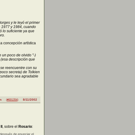
orges y le leyó el primer
re 1977 y 1984, cuando
lo suficiente ya que
ro.
a concepción artística
 un poco de olvido "-)
 (esa descripción que
r se reencuentre con su
poco secreta) de Tolkien
cundario sea agradable
n
8/11/2002
(
#001354
)
II
, sobre el
Rosario
:
 después de enunciar el