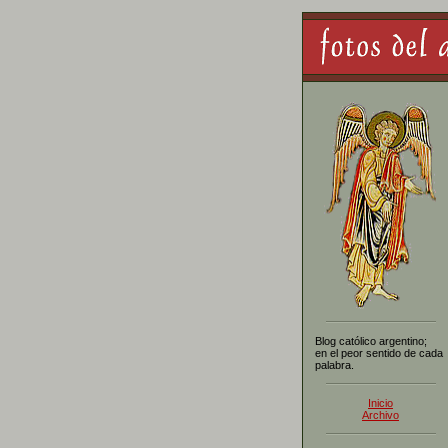
Blog católico argentino;
en el peor sentido de cada
palabra.
Inicio
Archivo