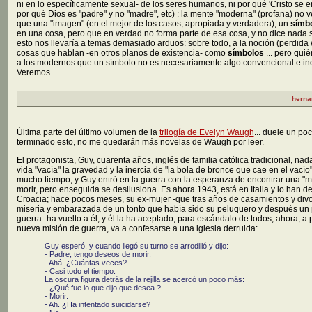
ni en lo específicamente sexual- de los seres humanos, ni por qué 'Cristo se 
por qué Dios es "padre" y no "madre", etc) : la mente "moderna" (profana) no 
que una "imagen" (en el mejor de los casos, apropiada y verdadera), un
símb
en una cosa, pero que en verdad no forma parte de esa cosa, y no dice nada 
esto nos llevaría a temas demasiado arduos: sobre todo, a la noción (perdida
cosas que hablan -en otros planos de existencia- como
símbolos
... pero qui
a los modernos que un símbolo no es necesariamente algo convencional e ine
Veremos...
herna
Última parte del último volumen de la
trilogía de Evelyn Waugh
... duele un po
terminado esto, no me quedarán más novelas de Waugh por leer.
El protagonista, Guy, cuarenta años, inglés de familia católica tradicional, nad
vida "vacía" la gravedad y la inercia de "la bola de bronce que cae en el vacío"
mucho tiempo, y Guy entró en la guerra con la esperanza de encontrar una "mis
morir, pero enseguida se desilusiona. Es ahora 1943, está en Italia y lo han d
Croacia; hace pocos meses, su ex-mujer -que tras años de casamientos y divo
miseria y embarazada de un tonto que había sido su peluquero y después un
guerra- ha vuelto a él; y él la ha aceptado, para escándalo de todos; ahora, 
nueva misión de guerra, va a confesarse a una iglesia derruida:
Guy esperó, y cuando llegó su turno se arrodilló y dijo:
- Padre, tengo deseos de morir.
- Ahá. ¿Cuántas veces?
- Casi todo el tiempo.
La oscura figura detrás de la rejilla se acercó un poco más:
- ¿Qué fue lo que dijo que desea ?
- Morir.
- Ah. ¿Ha intentado suicidarse?