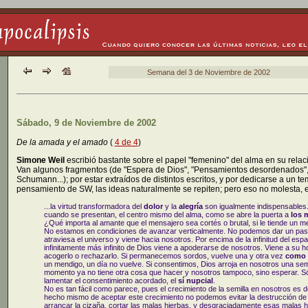
Semana del 3 de Noviembre de 2002
Sábado, 9 de Noviembre de 2002
De la amada y el amado
(
4 de 4
)
Simone Weil
escribió bastante sobre el papel "femenino" del alma en su rela
Van algunos fragmentos (de "Espera de Dios", "Pensamientos desordenados", 
Schumann...); por estar extraídos de distintos escritos, y por dedicarse a un te
pensamiento de SW, las ideas naturalmente se repiten; pero eso no molesta, e
...la virtud transformadora del
dolor
y la
alegría
son igualmente indispensables. 
cuando se presentan, el centro mismo del alma, como se abre la puerta a
los 
¿Qué importa al amante que el mensajero sea cortés o brutal, si le tiende un men
No estamos en condiciones de avanzar verticalmente. No podemos dar un paso 
atraviesa el universo y viene hacia nosotros. Por encima de la infinitud del espa
infinitamente más infinito de Dios viene a apoderarse de nosotros. Viene a su
acogerlo o rechazarlo. Si permanecemos sordos, vuelve una y otra vez
como 
un mendigo, un día no vuelve. Si consentimos, Dios arroja en nosotros una semil
momento ya no tiene otra cosa que hacer y nosotros tampoco, sino esperar. 
lamentar el consentimiento acordado, el
sí nupcial
.
No es tan fácil como parece, pues el crecimiento de la semilla en nosotros es 
hecho mismo de aceptar este crecimiento no podemos evitar la destrucción de a
arrancar la cizaña, cortar las malas hierbas, y desgraciadamente esas malas h