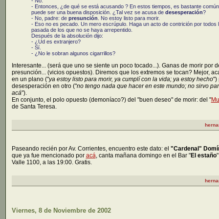
- No.
- Entonces, ¿de qué se está acusando ? En estos tiempos, es bastante común 
puede ser una buena disposición. ¿Tal vez se acusa de
desesperación
?
- No, padre: de
presunción
. No estoy listo para morir.
- Eso no es pecado. Un mero escrúpulo. Haga un acto de contrición por todos 
pasada de los que no se haya arrepentido.
Después de la absolución dijo:
- ¿Ud es extranjero?
- Sí.
- ¿No le sobran algunos cigarrillos?
Interesante... (será que uno se siente un poco tocado...). Ganas de morir por 
presunción... (vicios opuestos). Diremos que los extremos se tocan? Mejor, ac
en un plano ("
ya estoy listo para morir, ya cumplí con la vida; ya estoy hecho
")
desesperación en otro ("
no tengo nada que hacer en este mundo; no sirvo p
acá
").
En conjunto, el polo opuesto (demoníaco?) del "buen deseo" de morir: del "
Mu
de Santa Teresa.
herna
Paseando recién por Av. Corrientes, encuentro este dato: el
"Cardenal" Domí
que ya fue mencionado por
acá
, canta mañana domingo en el Bar "
El estaño
"
Valle 1100, a las 19:00. Gratis.
herna
Viernes, 8 de Noviembre de 2002