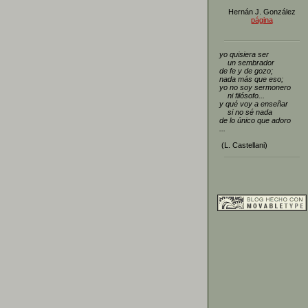
Hernán J. González
página
yo quisiera ser
un sembrador
de fe y de gozo;
nada más que eso;
yo no soy sermonero
ni filósofo...
y qué voy a enseñar
si no sé nada
de lo único que adoro
...
(L. Castellani)