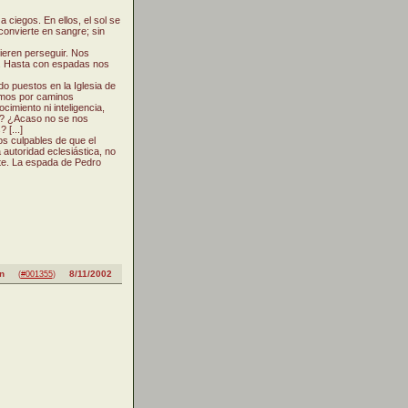
 ciegos. En ellos, el sol se
 convierte en sangre; sin
ieren perseguir. Nos
s. Hasta con espadas nos
do puestos en la Iglesia de
hamos por caminos
miento ni inteligencia,
o? ¿Acaso no se nos
 [...]
os culpables de que el
a autoridad eclesiástica, no
ate. La espada de Pedro
n
8/11/2002
(
#001355
)