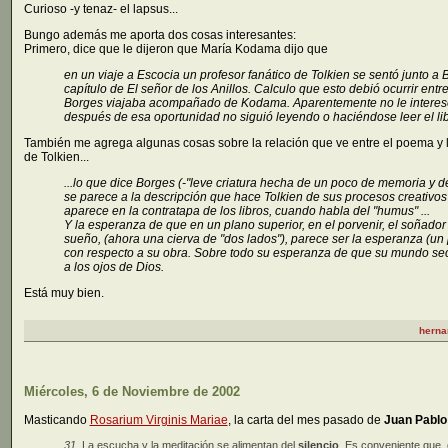
Curioso -y tenaz- el lapsus...
Bungo además me aporta dos cosas interesantes:
Primero, dice que le dijeron que María Kodama dijo que
en un viaje a Escocia un profesor fanático de Tolkien se sentó junto a B
capítulo de El señor de los Anillos. Calculo que esto debió ocurrir ent
Borges viajaba acompañado de Kodama. Aparentemente no le interesó 
después de esa oportunidad no siguió leyendo o haciéndose leer el lib
También me agrega algunas cosas sobre la relación que ve entre el poema y l
de Tolkien...
...lo que dice Borges (-"leve criatura hecha de un poco de memoria y de
se parece a la descripción que hace Tolkien de sus procesos creativos
aparece en la contratapa de los libros, cuando habla del "humus" ...
Y la esperanza de que en un plano superior, en el porvenir, el soñado
sueño, (ahora una cierva de "dos lados"), parece ser la esperanza (un 
con respecto a su obra. Sobre todo su esperanza de que su mundo se
a los ojos de Dios.
Está muy bien.
herna
Miércoles, 6 de Noviembre de 2002
Masticando
Rosarium Virginis Mariae
, la carta del mes pasado de
Juan Pablo 
31.
La escucha y la meditación se alimentan del
silencio
. Es conveniente que,