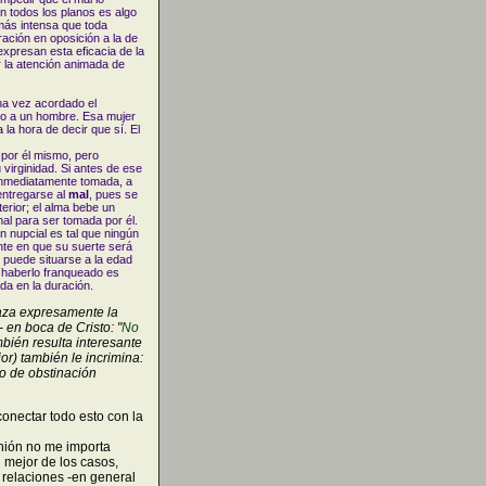
n todos los planos es algo
más intensa que toda
ración en oposición a la de
expresan esta eficacia de la
r la atención animada de
una vez acordado el
ido a un hombre. Esa mujer
 la hora de decir que sí. El
por él mismo, pero
virginidad. Si antes de ese
 inmediatamente tomada, a
entregarse al
mal
, pues se
erior; el alma bebe un
mal para ser tomada por él.
ón nupcial es tal que ningún
ante en que su suerte será
e puede situarse a la edad
e haberlo franqueado es
ada en la duración.
haza expresamente la
 en boca de Cristo: "
No
mbién resulta interesante
r) también le incrimina:
 o de obstinación
onectar todo esto con la
inión no me importa
l mejor de los casos,
relaciones -en general