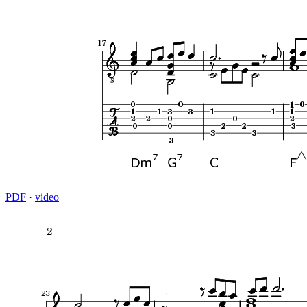
PDF
·
video